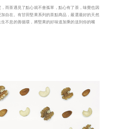
度，而茶遇見了點心就不會孤單，點心有了茶，味覺也因
更加自在。有甘田堅果系列的茶點商品，嚴選最好的天然
生生不息的善循環，將堅果的好味道加乘的送到你的嘴