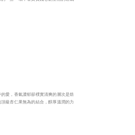
】
予的愛，香氣濃郁卻樸實清爽的層次是焙
的頂級杏仁果無為的結合，醇厚溫潤的力