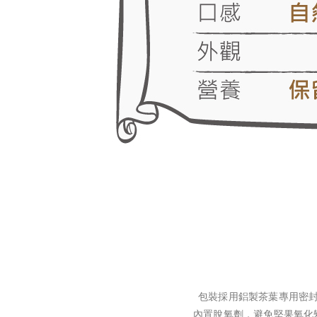
包裝採用鋁製茶葉專用密
內置脫氧劑，避免堅果氧化