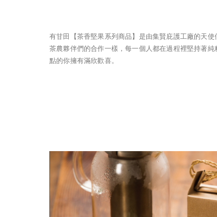
有甘田【茶香堅果系列商品】是由集賢庇護工廠的天使
茶農夥伴們的合作一樣，每一個人都在過程裡堅持著純
點的你擁有滿欣歡喜。