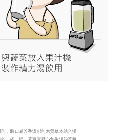
】
原則，將口感芳香濃郁的木質草本結合慢
誇的一搭一唱，著實實踐心創生活的茗氣