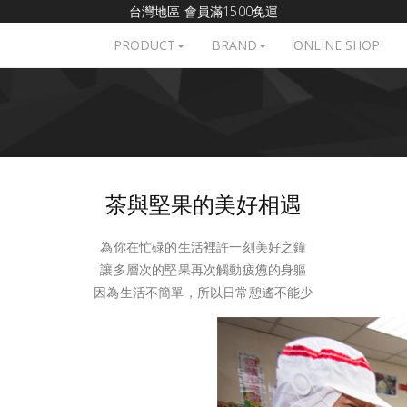
台灣地區 會員滿1500免運
PRODUCT
BRAND
ONLINE SHOP
茶與堅果的美好相遇
為你在忙碌的生活裡許一刻美好之鐘
讓多層次的堅果再次觸動疲憊的身軀
因為生活不簡單，所以日常憩遙不能少