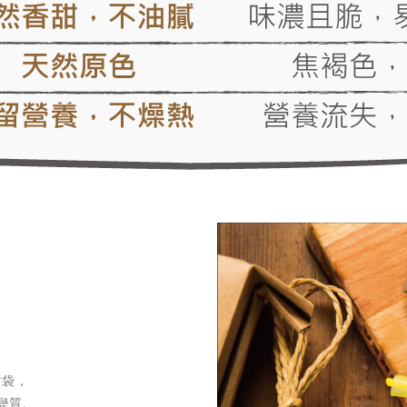
封袋，
變質。