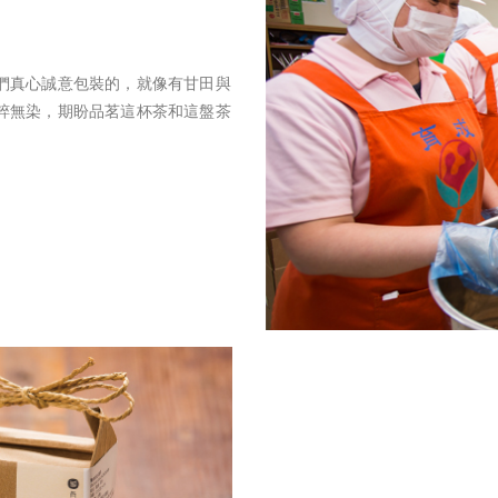
們真心誠意包裝的，就像有甘田與
粹無染，期盼品茗這杯茶和這盤茶