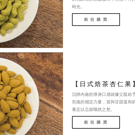
時光。
前 往 購 買
【日式焙茶杏仁果
沉靜內斂的厚身口感就像父親給
煎後的穩定力量，當與甘甜溫和
量足以忘卻慨然之愁。
前 往 購 買