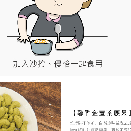
【馨香金萱茶腰果
堅持以不添加、自然原味呈現之
烘無調味的頂級腰果，兩相不浮