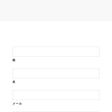
姓
名
メール