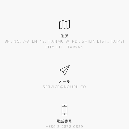
住所
3F., NO. 7-3, LN. 13, TIANMU W. RD., SHILIN DIST., TAIPEI
CITY 111 , TAIWAN
メール
SERVICE@NOURII.CO
電話番号
+886-2-2872-0829