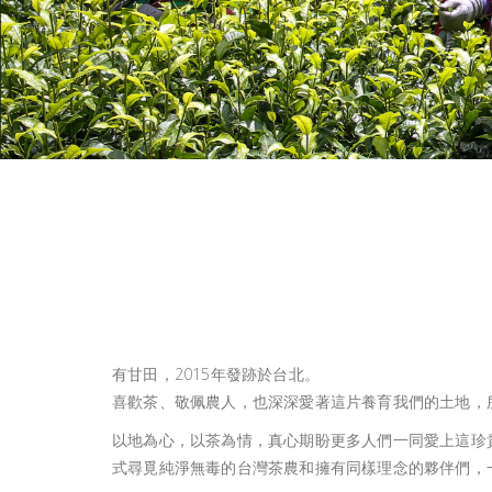
有甘田，2015年發跡於台北。
喜歡茶、敬佩農人，也深深愛著這片養育我們的土地，
以地為心，以茶為情，真心期盼更多人們一同愛上這珍
式尋覓純淨無毒的台灣茶農和擁有同樣理念的夥伴們，