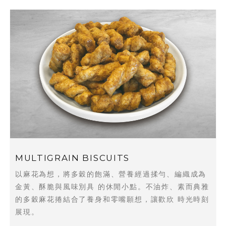
MULTIGRAIN BISCUITS
以麻花為想，將多穀的飽滿、營養經過揉勻、編織成為
金黃、酥脆與風味別具 的休閒小點。不油炸、素而典雅
的多穀麻花捲結合了養身和零嘴願想，讓歡欣 時光時刻
展現。