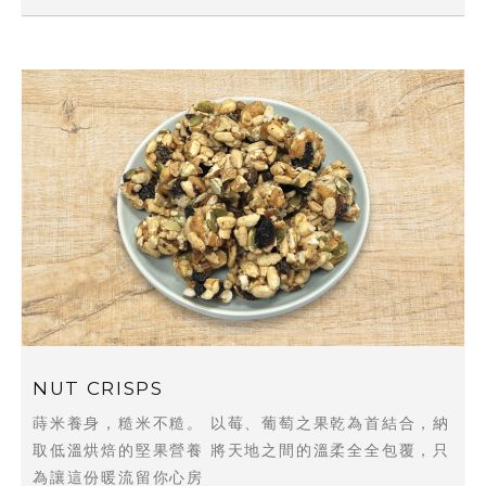
NUT CRISPS
蒔米養身，糙米不糙。 以莓、葡萄之果乾為首結合，納
取低溫烘焙的堅果營養 將天地之間的溫柔全全包覆，只
為讓這份暖流留你心房