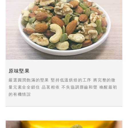
原味堅果
嚴選圓潤飽滿的堅果 堅持低溫烘焙的工序 將完整的微
量元素全全鎖住 品茗相依 不失協調唇齒和聲 喚醒最初
的有機情誼