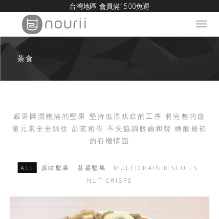
台灣地區 會員滿1500免運
Toggl
navig
茶食
嚴選圓潤飽滿的堅果 堅持低溫烘焙的工序 將完整的微
量元素全全鎖住 品茗相依 不失協調唇齒和聲 喚醒最初
的有機情誼
ALL
原味堅果
茶香堅果
MULTIGRAIN BISCUITS
NUT CRISPS