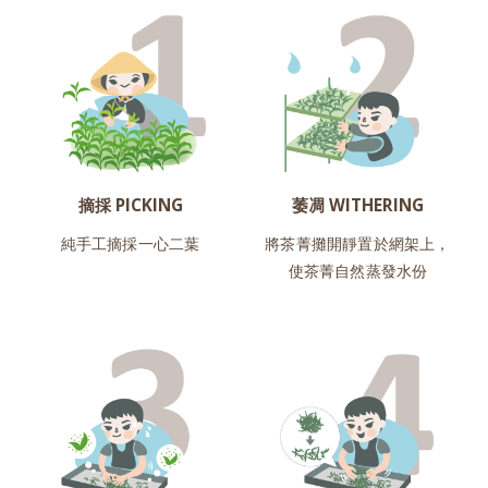
摘採 PICKING
萎凋 WITHERING
純手工摘採一心二葉
將茶菁攤開靜置於網架上，
使茶菁自然蒸發水份