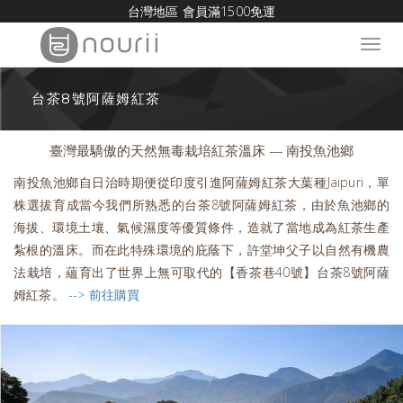
台灣地區 會員滿1500免運
Toggl
navig
台茶8號阿薩姆紅茶
臺灣最驕傲的天然無毒栽培紅茶溫床 — 南投魚池鄉
南投魚池鄉自日治時期便從印度引進阿薩姆紅茶大葉種Jaipuri，單
株選拔育成當今我們所熟悉的台茶8號阿薩姆紅茶，由於魚池鄉的
海拔、環境土壤、氣候濕度等優質條件，造就了當地成為紅茶生產
紮根的溫床。而在此特殊環境的庇蔭下，許堂坤父子以自然有機農
法栽培，蘊育出了世界上無可取代的【香茶巷40號】台茶8號阿薩
姆紅茶。
--> 前往購買