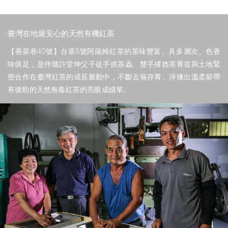
臺灣在地最安心的天然有機紅茶
【香茶巷40號】台茶8號阿薩姆紅茶的茶味豐富、具多層次、色香
味俱足，是伴隨許堂坤父子徒手抓茶蟲、雙手揉捻茶菁並與土地緊
密合作在臺灣紅茶的成長脈動中，不斷去蕪存菁、淬煉出溫柔卻帶
有後勁的天然無毒紅茶的亮眼成績單。