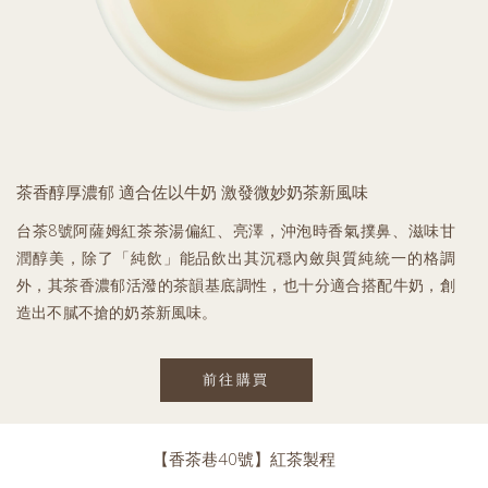
茶香醇厚濃郁 適合佐以牛奶 激發微妙奶茶新風味
台茶8號阿薩姆紅茶茶湯偏紅、亮澤，沖泡時香氣撲鼻、滋味甘
潤醇美，除了「純飲」能品飲出其沉穏內斂與質純統一的格調
外，其茶香濃郁活潑的茶韻基底調性，也十分適合搭配牛奶，創
造出不膩不搶的奶茶新風味。
前往購買
【香茶巷40號】紅茶製程