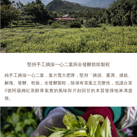
堅持手工摘採一心二葉與全發酵烘焙製程
純手工摘採一心二葉，葉片寬大肥厚，堅持「摘採、萎凋、揉捻、
解塊、發酵、乾燥」全發酵製程，除保有茶葉之完整性，也讓台茶
8號阿薩姆紅茶醇厚紮實的風味與片刻回甘的本質發揮地淋漓盡
致。