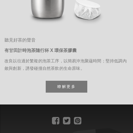
聽見好茶的聲音
有甘田計時泡茶隨行杯 X 環保茶膠囊
改良以往過於繁複的泡茶工序，以簡易沖泡聚蘊時間；堅持低調內
斂與創新，誘發碰撞自然茶飲的生命原味。
瞭解更多