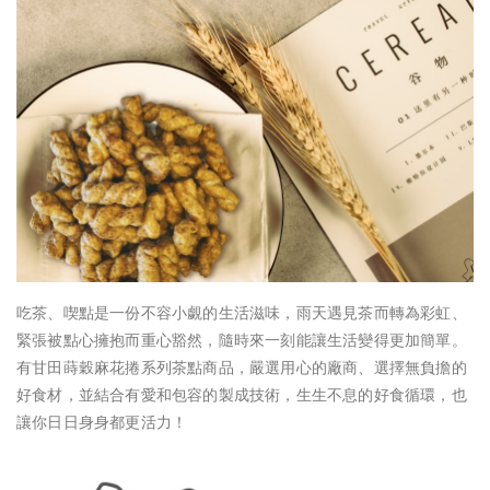
吃茶、喫點是一份不容小覷的生活滋味，雨天遇見茶而轉為彩虹、
緊張被點心擁抱而重心豁然，隨時來一刻能讓生活變得更加簡單。
有甘田蒔穀麻花捲系列茶點商品，嚴選用心的廠商、選擇無負擔的
好食材，並結合有愛和包容的製成技術，生生不息的好食循環，也
讓你日日身身都更活力！