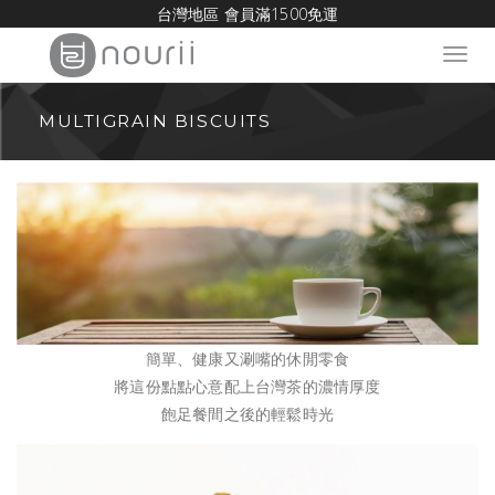
台灣地區 會員滿1500免運
Toggl
navig
MULTIGRAIN BISCUITS
簡單、健康又涮嘴的休閒零食
將這份點點心意配上台灣茶的濃情厚度
飽足餐間之後的輕鬆時光