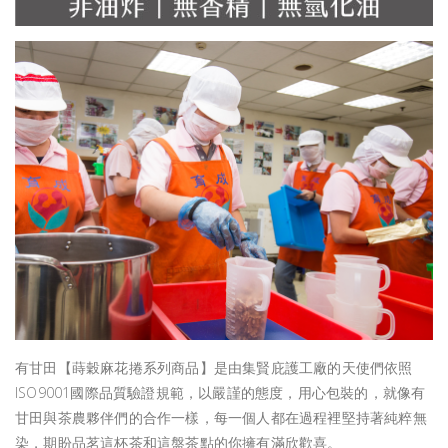
有甘田【蒔穀麻花捲系列商品】是由集賢庇護工廠的天使們依照
ISO9001國際品質驗證規範，以嚴謹的態度，用心包裝的，就像有
甘田與茶農夥伴們的合作一樣，每一個人都在過程裡堅持著純粹無
染，期盼品茗這杯茶和這盤茶點的你擁有滿欣歡喜。