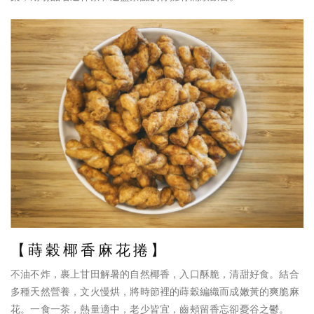
【蒔穀椰香麻花捲】
不油不炸，裹上甘田解暑的自然椰香，入口酥脆，清甜好食。結合
多種天然營養，文火慢烘，將時節裡的蒔穀編織而成嫩黃的爽脆麻
花。一食一茶，熱量適中，老少皆宜，齒頰留香忘卻憂谷之鬱。