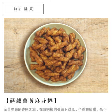
前 往 購 買
【蒔穀薑黃麻花捲】
金黃脆脆的香療之旅，在白胡椒的引領下遇見，辛香和酸甜，毫不