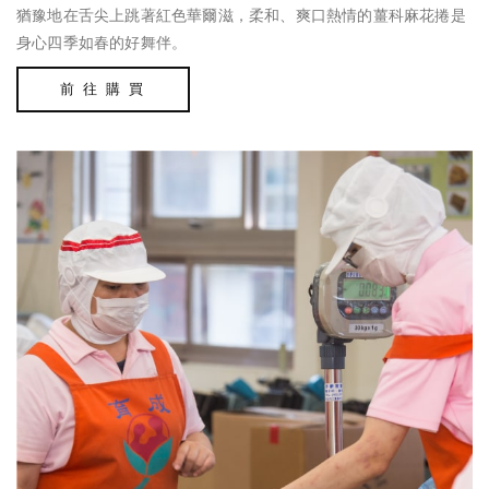
猶豫地在舌尖上跳著紅色華爾滋，柔和、爽口熱情的薑科麻花捲是
身心四季如春的好舞伴。
前 往 購 買