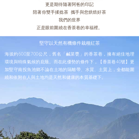
更是期待隨著阿爸的印記
陪著你雙手揉捻茶 攜手與您烘焙好茶
我們的世界
正是眼前圍繞在香茶巷的幸福裡。
堅守以天然有機條件栽種紅茶
海拔約600至700公尺，舊名「鹹菜甕」的香茶巷，擁有絕佳地理
環境與特殊氣候的庇蔭。而在此優勢的條件下，【香茶巷40號】更
加堅守南投魚池鄉不論在土地的隔離帶、水質、土質上，全都能圍
繞和依附在人與土地均是天然和健康的本質基礎下。