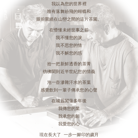
我以為您的世界裡
唯有落舞紛飛的蝴蝶和
眼前圍繞在山巒之間的這片茶園。
在懵懂未經世事之前
我不懂您的淚
我不思您的情
我不解您的惑
拾一把新鮮透香的茶菁
彷彿聞到近半世紀您的情義
泡一壺滲雜汗水的茶葉
感覺飲到一輩子傳承您的心聲
在城囂闖蕩多年後
我傳您的業
我承您的願
我愛您的心
現在長大了 一步一腳印的歲月