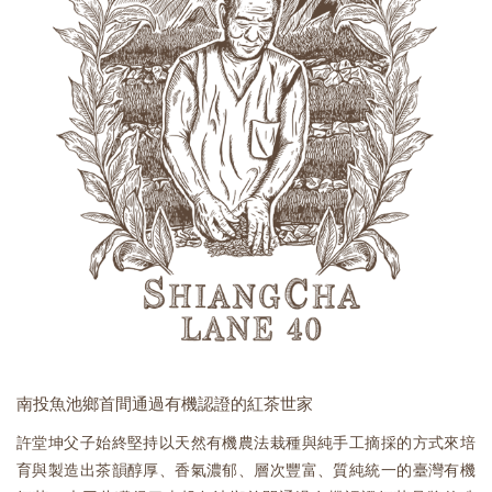
南投魚池鄉首間通過有機認證的紅茶世家
許堂坤父子始終堅持以天然有機農法栽種與純手工摘採的方式來培
育與製造出茶韻醇厚、香氣濃郁、層次豐富、質純統一的臺灣有機