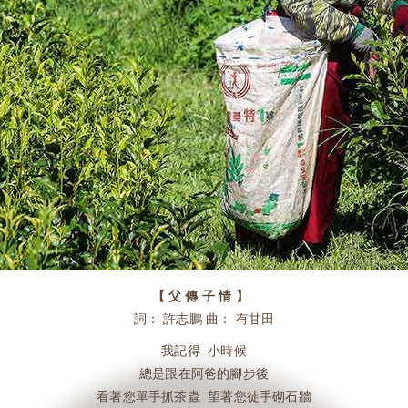
【 父 傳 子 情 】
詞： 許志鵬 曲： 有甘田
我記得 小時候
總是跟在阿爸的腳步後
看著您單手抓茶蟲 望著您徒手砌石牆