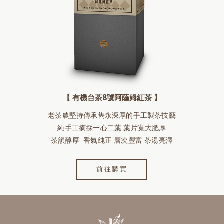
【 有機台茶8號阿薩姆紅茶 】
老茶農堅持傳承雋永深厚的手工製茶技藝
純手工摘採一心二葉 葉片寬大肥厚
茶韻醇厚 香氣純正 層次豐富 茶湯亮澤
前往購買