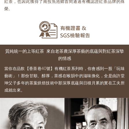
紅茶，也因此獲得了南投魚池鄉首間通過有機認證紅茶品牌的殊
榮。
質純統一的上等紅茶 來自老茶農深厚茶藝的底蘊與對紅茶深摰
的情感
當你在品飲【香茶巷40號】有機紅茶系列時，你會感到一股「玩味
藝術」！那份甘順、醇厚，茶感在喉韻中的滋味換化，全是由許堂
坤父子多年的茶葉烘焙技術中那深厚底蘊與日積月累的實在工夫所
成就出來。