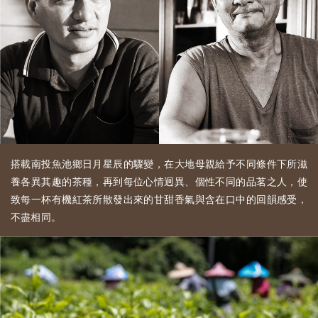
搭載南投魚池鄉日月星辰的驟變，在大地母親給予不同條件下所滋
養各異其趣的茶種，再到每位心情迥異、個性不同的品茗之人，使
致每一杯有機紅茶所散發出來的甘甜香氣與含在口中的回韻感受，
不盡相同。