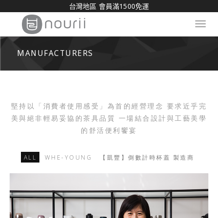
台灣地區 會員滿1500免運
Toggl
navig
MANUFACTURERS
堅持以「消費者使用感受」為首的經營理念 要求近乎完
美與絕非輕易妥協的茶具品質 一場結合設計與工藝美學
的舒活便利饗宴
ALL
WHE-YOUNG
【凱豐】倒數計時杯蓋 製造商