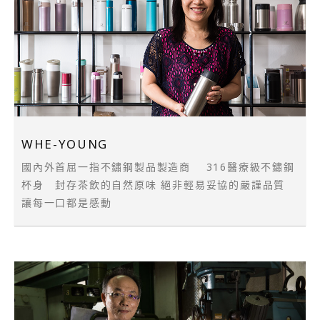
WHE-YOUNG
國內外首屈一指不鏽鋼製品製造商 316醫療級不鏽鋼
杯身 封存茶飲的自然原味 絕非輕易妥協的嚴謹品質
讓每一口都是感動