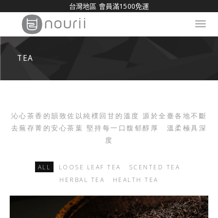
台灣地區 會員滿1500免運
Toggl
navig
TEA
沁心茶香的韻致佐以純樸回甘的溫度 源於全臺各地不斷
去蕪存菁的安心茶葉 堅持每一口馥郁醇厚 溫柔極具深
度
ALL
LOOSE LEAF TEA
SCENTED TEA
HERBAL TEA
HEALTH TEA