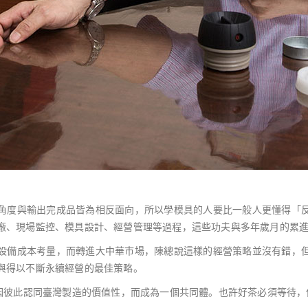
角度與輸出完成品皆為相反面向，所以學模具的人要比一般人更懂得「
廠、現場監控、模具設計、經營管理等過程，這些功夫與多年歲月的累
設備成本考量，而轉進大中華市場，陳總說這樣的經營策略並沒有錯，
與得以不斷永續經營的最佳策略。
更因彼此認同臺灣製造的價值性，而成為一個共同體。也許好茶必須等待