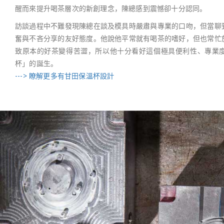
醒而來提升喝茶層次的新創理念，陳總感到震憾卻十分認同。
訪談過程中不難發現陳總在談及模具時嚴肅與專業的口吻，但當聊
奮與不吝分享的友好態度。他說他平常就有喝茶的嗜好，但也常忙
致原本的好茶變得苦澀，所以他十分看好這個極具便利性、專業
杯」的誕生。
---> 瞭解更多有甘田保溫杯設計