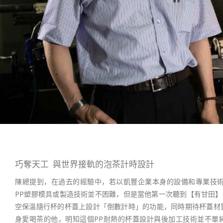
巧奪天工 與世界接軌的泡茶計時設計
陳總提到，在過去的經驗中，若以凱豐企業本身的設備和專業技術
PP塑膠模具或製造技術並不困難，但是當他第一次聽到【有甘田】
空保溫隨行杯的杯蓋上設計「倒數計時」的功能，同時期待杯蓋材
身愛喝茶的他，明知這個PP耐熱的杯蓋設計與後加工技術並不單