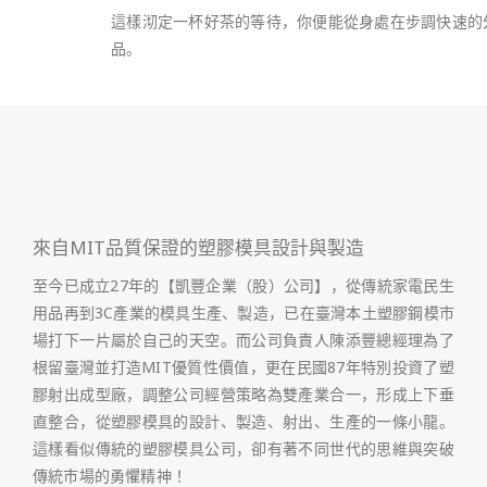
這樣沏定一杯好茶的等待，你便能從身處在步調快速的
品。
來自MIT品質保證的塑膠模具設計與製造
至今已成立27年的【凱豐企業（股）公司】，從傳統家電民生
用品再到3C產業的模具生產、製造，已在臺灣本土塑膠鋼模市
場打下一片屬於自己的天空。而公司負責人陳添豐總經理為了
根留臺灣並打造MIT優質性價值，更在民國87年特別投資了塑
膠射出成型廠，調整公司經營策略為雙產業合一，形成上下垂
直整合，從塑膠模具的設計、製造、射出、生產的一條小龍。
這樣看似傳統的塑膠模具公司，卻有著不同世代的思維與突破
傳統市場的勇懼精神！