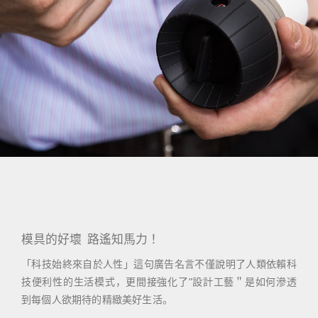
模具的好壞 路遙知馬力！
「科技始終來自於人性」這句廣告名言不僅說明了人類依賴科
技便利性的生活模式，更間接強化了”設計工藝＂是如何滲透
到每個人欲期待的精緻美好生活。