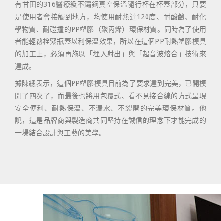
有甘田的316醫療級不鏽鋼真空保溫隨行杯在杯蓋部分，只要
是使用者會接觸到地方，均使用耐熱達120度、耐酸鹼、耐化
學物質、耐碰撞的PP塑膠（聚丙烯）環保材質。同時為了使用
者能輕鬆栓緊瓶蓋以利保溫效果，所以在這個PP耐熱塑膠模具
的加工上，必須再施以「埋入射出」與「超音波熔合」技術來
達成。
據陳總表示，這個PP塑膠模具目前為了要求達到完美，已開模
開了四次了，而最後也將用包覆式、看不見接合線的方式呈現
安全便利、耐熱保溫、不漏水、不裂開的完美環保材質。他
說，這是品牌商與製造商共同堅持在誠信的理念下才能完成的
一場結合設計與工藝的美學。