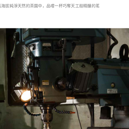
高海拔純淨天然的茶園中，品嚐一杯巧奪天工般精釀的茗