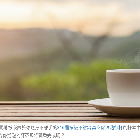
覺地被嵌置於你隨身不離手的
316醫療級不鏽鋼真空保溫隨行杯
的杯蓋
為你沏泡的好茶即將飄香完成嗎？