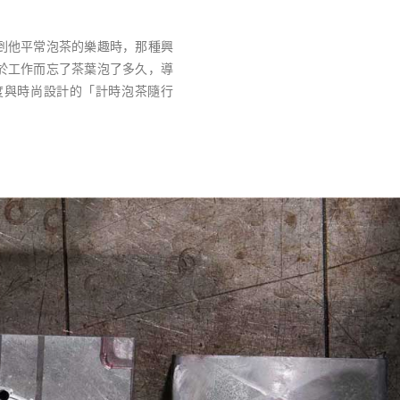
到他平常泡茶的樂趣時，那種興
於工作而忘了茶葉泡了多久，導
度與時尚設計的「計時泡茶隨行