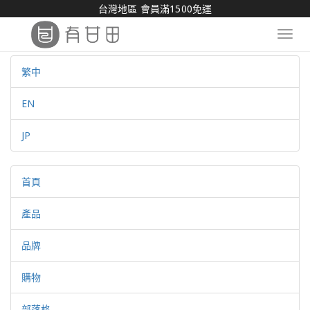
台灣地區 會員滿1500免運
Toggl
navig
繁中
EN
JP
首頁
產品
品牌
購物
部落格