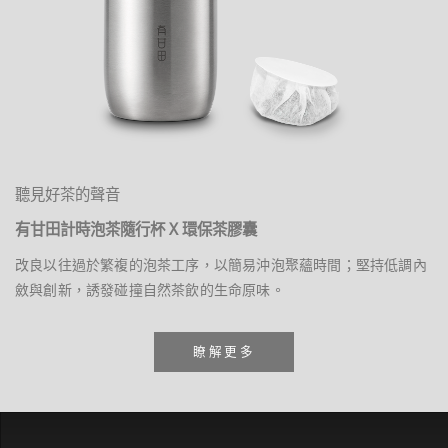
聽見好茶的聲音
有甘田計時泡茶隨行杯 X 環保茶膠囊
改良以往過於繁複的泡茶工序，以簡易沖泡聚蘊時間；堅持低調內
斂與創新，誘發碰撞自然茶飲的生命原味。
瞭解更多