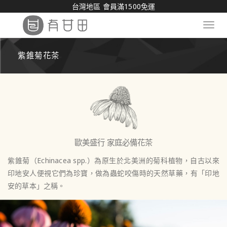
台灣地區 會員滿1500免運
Toggl
navig
紫錐菊花茶
歐美盛行 家庭必備花茶
紫錐菊（Echinacea spp.）為原生於北美洲的菊科植物，自古以來
印地安人便視它們為珍寶，做為蟲蛇咬傷時的天然草藥，有「印地
安的草本」之稱。