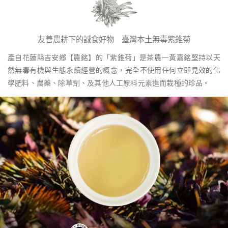
友善農耕下的誠食好物 臺灣本土無毒紫錐菊
產自花蓮縣吉安鄉【農銘】的「紫錐菊」是茶農—黃嘉銘堅持以天
然無毒有機與生態永續經營的概念，完全不使用任何立即見效的化
學肥料、農藥、除草劑、及其他人工原料元素進而栽種的珍品。