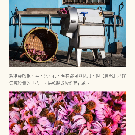
紫錐菊的根、莖、葉、花、全株都可以使用，但【農銘】只採
集最珍貴的「花」，烘乾製成紫錐菊花茶。