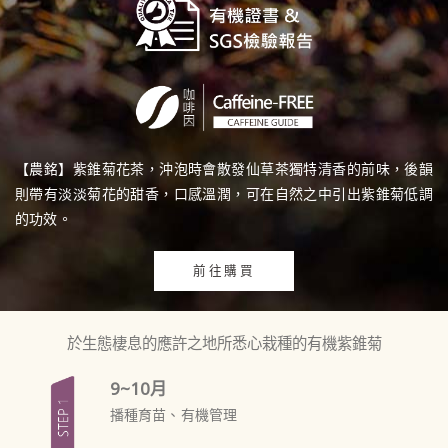
【農銘】紫錐菊花茶，沖泡時會散發仙草茶獨特清香的前味，後韻
則帶有淡淡菊花的甜香，口感溫潤，可在自然之中引出紫錐菊低調
的功效。
前往購買
於生態棲息的應許之地所悉心栽種的有機紫錐菊
9~10月
播種育苗、有機管理