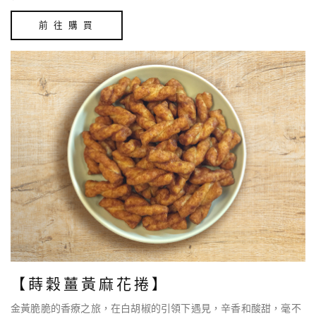
前 往 購 買
【蒔穀薑黃麻花捲】
金黃脆脆的香療之旅，在白胡椒的引領下遇見，辛香和酸甜，毫不