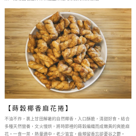
【蒔穀椰香麻花捲】
不油不炸，裹上甘田解暑的自然椰香，入口酥脆，清甜好食。結合
多種天然營養，文火慢烘，將時節裡的蒔穀編織而成嫩黃的爽脆麻
花。一食一茶，熱量適中，老少皆宜，齒頰留香忘卻憂谷之鬱。