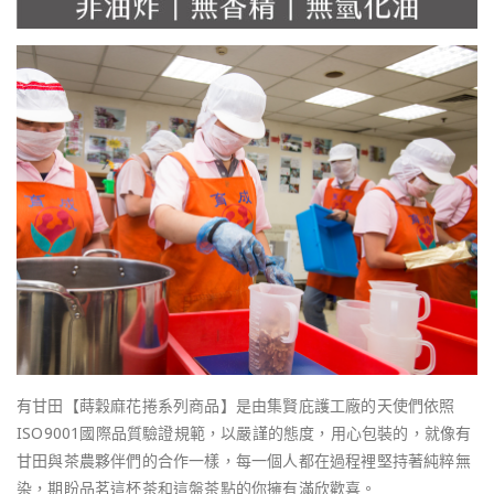
有甘田【蒔穀麻花捲系列商品】是由集賢庇護工廠的天使們依照
ISO9001國際品質驗證規範，以嚴謹的態度，用心包裝的，就像有
甘田與茶農夥伴們的合作一樣，每一個人都在過程裡堅持著純粹無
染，期盼品茗這杯茶和這盤茶點的你擁有滿欣歡喜。