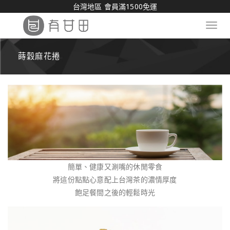
台灣地區 會員滿1500免運
Toggl
navig
蒔穀麻花捲
簡單、健康又涮嘴的休閒零食
將這份點點心意配上台灣茶的濃情厚度
飽足餐間之後的輕鬆時光