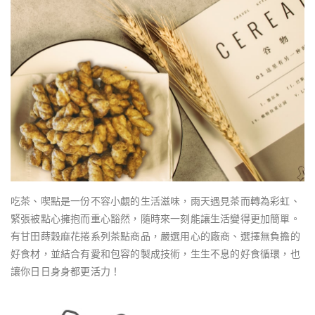
吃茶、喫點是一份不容小覷的生活滋味，雨天遇見茶而轉為彩虹、
緊張被點心擁抱而重心豁然，隨時來一刻能讓生活變得更加簡單。
有甘田蒔穀麻花捲系列茶點商品，嚴選用心的廠商、選擇無負擔的
好食材，並結合有愛和包容的製成技術，生生不息的好食循環，也
讓你日日身身都更活力！