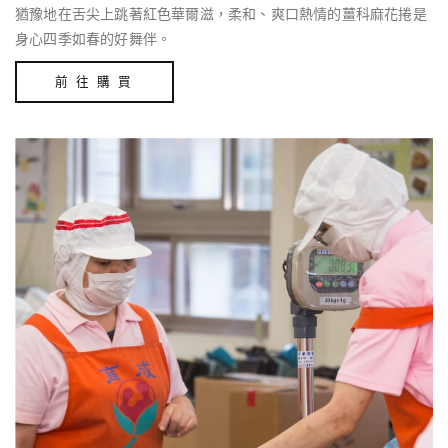
猶豫地在舌尖上跳著紅色華爾滋，柔和、爽口熱情的薑科麻花捲是
身心四季如春的好舞伴。
前 往 購 買