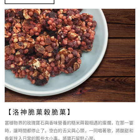
【洛神脆菓穀脆菓】
當植物界的玫瑰寶石與香味營養的糙米蒔穀相遇的燦爛，在那一霎
時，讓時間都停止了。空白的舌尖與心頭，一同唱著歌，將酸甜和
香氣拌入日常的那些大小事，將寶石留駐心房。