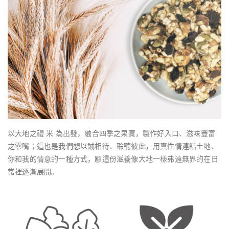
以大地之禮 米 為出發，融合四季之果實，製作好入口、滋味豐富
之零嘴；這也是我們想以誠相待、聆聽彼此，用真性情連結土地、
你和我的情意的一種方式，願這份滋養像大地一樣弗遠無界的在日
常裡逐漸展開。