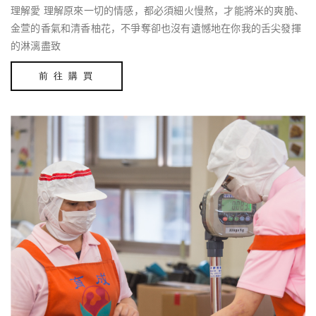
理解愛 理解原來一切的情感，都必須細火慢熬，才能將米的爽脆、
金萱的香氣和清香柚花，不爭奪卻也沒有遺憾地在你我的舌尖發揮
的淋漓盡致
前 往 購 買