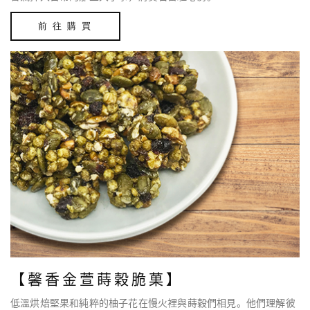
前 往 購 買
【馨香金萱蒔穀脆菓】
低溫烘焙堅果和純粹的柚子花在慢火裡與蒔穀們相見。他們理解彼