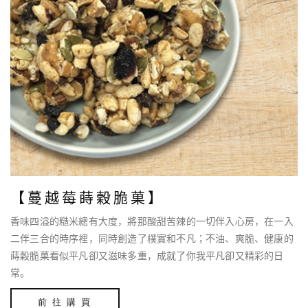
【蔓越莓蒔穀脆菓】
香味四溢的糙米總有大度，將那酸甜苦辣的一切伴入心房，在一入
二伴三合的時序裡，同時創造了樸實和不凡；不油、爽脆、健康的
蒔穀脆菓看似平凡卻又滋味多重，成就了你我平凡卻又精彩的日
常。
前 往 購 買