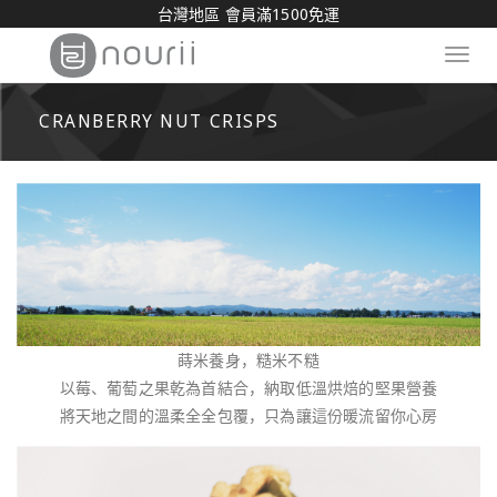
台灣地區 會員滿1500免運
Toggl
navig
CRANBERRY NUT CRISPS
蒔米養身，糙米不糙
以莓、葡萄之果乾為首結合，納取低溫烘焙的堅果營養
將天地之間的溫柔全全包覆，只為讓這份暖流留你心房