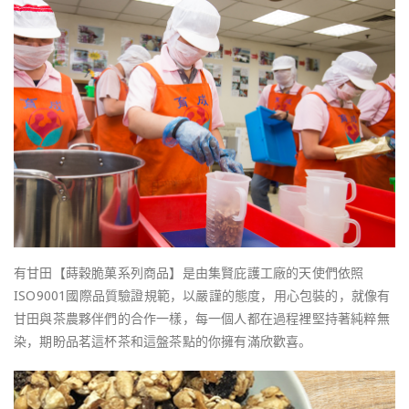
有甘田【蒔穀脆菓系列商品】是由集賢庇護工廠的天使們依照
ISO9001國際品質驗證規範，以嚴謹的態度，用心包裝的，就像有
甘田與茶農夥伴們的合作一樣，每一個人都在過程裡堅持著純粹無
染，期盼品茗這杯茶和這盤茶點的你擁有滿欣歡喜。