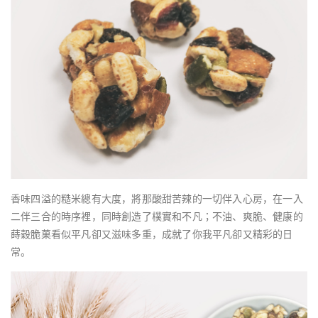
香味四溢的糙米總有大度，將那酸甜苦辣的一切伴入心房，在一入
二伴三合的時序裡，同時創造了樸實和不凡；不油、爽脆、健康的
蒔穀脆菓看似平凡卻又滋味多重，成就了你我平凡卻又精彩的日
常。