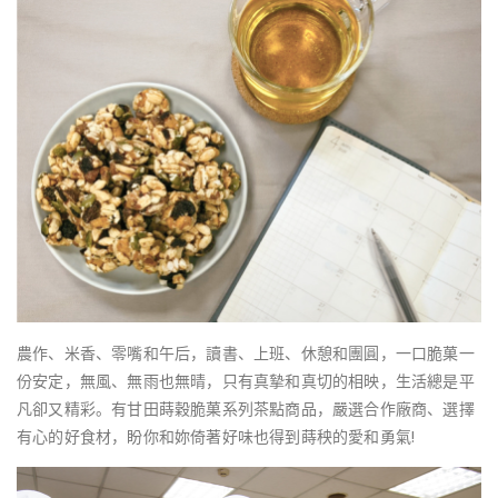
農作、米香、零嘴和午后，讀書、上班、休憩和團圓，一口脆菓一
份安定，無風、無雨也無晴，只有真摯和真切的相映，生活總是平
凡卻又精彩。有甘田蒔穀脆菓系列茶點商品，嚴選合作廠商、選擇
有心的好食材，盼你和妳倚著好味也得到蒔秧的愛和勇氣!