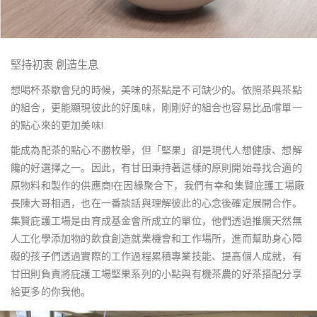
堅持初衷 創造生息
想喝杯茶歇會兒的時候，美味的茶點是不可缺少的。依照茶與茶點
的組合，更能顯現彼此的好風味，剛剛好的組合也容易比品嚐單一
的點心來的更加美味!
能成為配茶的點心不勝枚舉，但「堅果」卻是現代人想健康、想解
饞的好選擇之一。因此，有甘田秉持著這樣的原則開始尋找合適的
原物料和製作的供應商!在因緣聚合下，我們有幸和集賢庇護工場廠
長陳大哥相遇，也在一番談話與理解彼此的心念後確定展開合作。
集賢庇護工場是由育成基金會所成立的單位，他們透過推廣天然無
人工化學添加物的飲食創造就業機會和工作場所，進而幫助身心障
礙的孩子們透過實際的工作過程累積專業技能、提高個人成就，有
甘田則負責將庇護工場堅果系列的小點與有機茶農的好茶搭配分享
給更多的你我他。