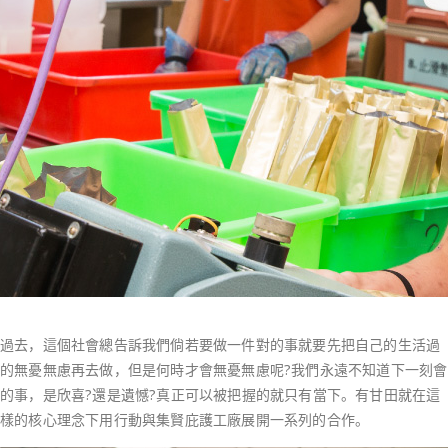
過去，這個社會總告訴我們倘若要做一件對的事就要先把自己的生活過
的無憂無慮再去做，但是何時才會無憂無慮呢?我們永遠不知道下一刻會
的事，是欣喜?還是遺憾?真正可以被把握的就只有當下。有甘田就在這
樣的核心理念下用行動與集賢庇護工廠展開一系列的合作。